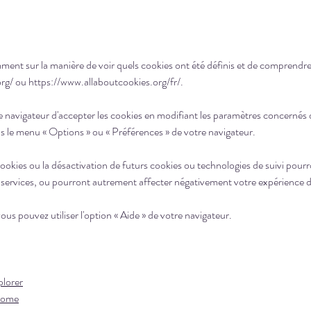
mment sur la manière de voir quels cookies ont été définis et de comprendr
org/
ou
https://www.allaboutcookies.org/fr/.
re navigateur d'accepter les cookies en modifiant les paramètres concernés
 le menu « Options » ou « Préférences » de votre navigateur.
cookies ou la désactivation de futurs cookies ou technologies de suivi pou
 services, ou pourront autrement affecter négativement votre expérience d'
vous pouvez utiliser l'option « Aide » de votre navigateur.
plorer
rome